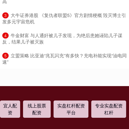
高
​大牛证券港股 《复仇者联盟5》官方剧情梗概 毁灭博士引
3
发多元宇宙危机
​牛金财富 与人通奸被儿子发现，为绝后患她诬陷儿子谋
4
反，结果儿子被灭族
​立盟策略 比亚迪“兆瓦闪充”有多快？充电补能实现“油电同
5
速”
宜人配
线上股票
实盘杠杆配资
专业实盘配资
资
配资
平台
杠杆