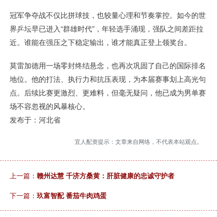
冠军争夺战不仅比拼球技，也较量心理和节奏掌控。如今的世
界乒坛早已进入“群雄时代”，年轻选手涌现，强队之间差距拉
近。谁能在强压之下稳定输出，谁才能真正登上领奖台。
莫雷加德用一场零封终结悬念，也再次巩固了自己的国际排名
地位。他的打法、执行力和抗压表现，为本届赛事划上高光句
点。后续比赛更激烈、更难料，但毫无疑问，他已成为男单赛
场不容忽视的风暴核心。
发布于：河北省
宜人配资提示：文章来自网络，不代表本站观点。
上一篇：
赣州达慧 千济方桑黄：肝脏健康的忠诚守护者
下一篇：
玖富智配 番茄牛肉鸡蛋