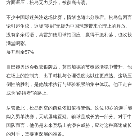
方面碾压，松岛无力反扑，被彻底击溃。
不少中国球迷关注这场比赛，情绪也随比分跌宕。松岛曾因言
论引起争议，这场“零封”无疑为中国球迷带来心理上的释放。
没有多余话语，莫雷加德用球拍回应，赢得干脆利落，也收获
满堂喝彩。
展开剩余57%
自巴黎奥运会收获银牌后，莫雷加德的节奏逐渐稳中带升。他
在场上的控制力、出手时机与心理强度比以往更成熟。这场压
倒性的胜利，是他战术执行与经验积累的集中体现。他正走在
成为“终结者”的路上。
尽管败北，松岛辉空的前途依旧值得警惕。这位18岁的选手能
闯入男单决赛，天赋毋庸置疑。输球是成长的一部分。对于中
国队而言，他仍是未来赛场上的潜在威胁，应对这种高速成长
的对手，需要更深层的准备。