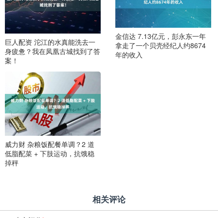
金信达 7.13亿元，彭永东一年
巨人配资 沱江的水真能洗去一
拿走了一个贝壳经纪人约8674
身疲惫？我在凤凰古城找到了答
年的收入
案！
威力财 杂粮饭配餐单调？2 道
低脂配菜 + 下肢运动，抗饿稳
掉秤
相关评论