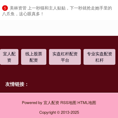
​美林资管 上一秒猫和主人贴贴，下一秒就抢走她手里的
5
八爪鱼，这心眼真多！
宜人配
线上股票
实盘杠杆配资
专业实盘配资
资
配资
平台
杠杆
友情链接：
Powered by
宜人配资
RSS地图
HTML地图
Copyright
© 2013-2025