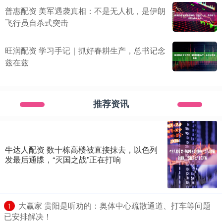
普惠配资 美军遇袭真相：不是无人机，是伊朗
飞行员自杀式突击
旺润配资 学习手记｜抓好春耕生产，总书记念
兹在兹
推荐资讯
牛达人配资 数十栋高楼被直接抹去，以色列
发最后通牒，“灭国之战”正在打响
​大赢家 贵阳是听劝的：奥体中心疏散通道、打车等问题
1
已安排解决！