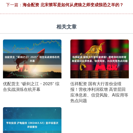
下一篇：
海会配资 北宋禁军是如何从虎狼之师变成惊恐之羊的？
相关文章
优配货主 “砺剑之江・2025” 综
伍祥配资 国有大行首份业绩
合实战演练在杭开幕
报！营收净利润双增 高管层回
应净息差、信贷风险、AI应用等
热点问题