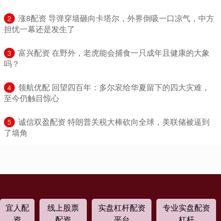
​涨8配资 导弹穿墙砸向卡塔尔，外界倒吸一口凉气，中方
2
担忧一幕还是发生了
​富兴配资 在野外，老虎能会捕食一只成年且健康的大象
3
吗？
​领航优配 回望四百年：多尔衮给华夏留下的四大灾难，
4
至今仍触目惊心
​诚信双盈配资 特朗普关税大棒砍向全球，美联储被逼到
5
了墙角
宜人配
线上股票
实盘杠杆配资
专业实盘配资
资
配资
平台
杠杆