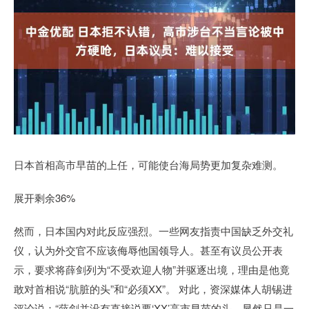
日本首相高市早苗的上任，可能使台海局势更加复杂难测。
展开剩余36%
然而，日本国内对此反应强烈。一些网友指责中国缺乏外交礼
仪，认为外交官不应该侮辱他国领导人。甚至有议员公开表
示，要求将薛剑列为“不受欢迎人物”并驱逐出境，理由是他竟
敢对首相说“肮脏的头”和“必须XX”。 对此，资深媒体人胡锡进
评论说：“薛剑并没有直接说要‘XX’高市早苗的头，显然只是一