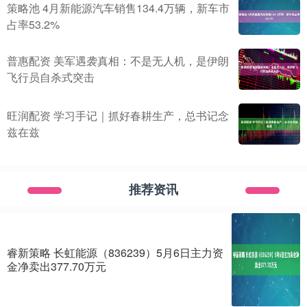
策略池 4月新能源汽车销售134.4万辆，新车市
占率53.2%
普惠配资 美军遇袭真相：不是无人机，是伊朗
飞行员自杀式突击
旺润配资 学习手记｜抓好春耕生产，总书记念
兹在兹
推荐资讯
睿新策略 长虹能源（836239）5月6日主力资
金净卖出377.70万元