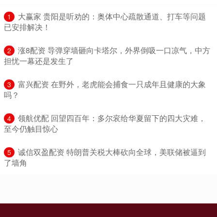
​大赢家 贵阳是听劝的：奥体中心疏散通道、打车等问题
1
已安排解决！
​涨8配资 导弹穿墙砸向卡塔尔，外界倒吸一口凉气，中方
2
担忧一幕还是发生了
​富兴配资 在野外，老虎能会捕食一只成年且健康的大象
3
吗？
​领航优配 回望四百年：多尔衮给华夏留下的四大灾难，
4
至今仍触目惊心
​诚信双盈配资 特朗普关税大棒砍向全球，美联储被逼到
5
了墙角