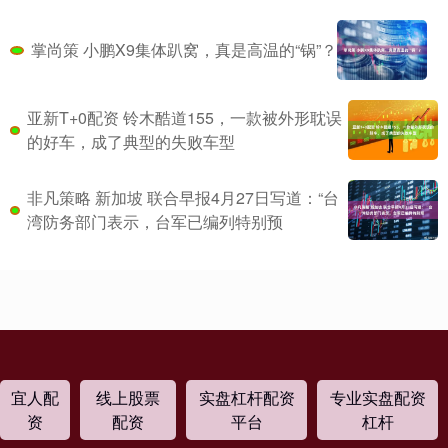
掌尚策 小鹏X9集体趴窝，真是高温的“锅”？
亚新T+0配资 铃木酷道155，一款被外形耽误
的好车，成了典型的失败车型
非凡策略 新加坡 联合早报4月27日写道：“台
湾防务部门表示，台军已编列特别预
宜人配
线上股票
实盘杠杆配资
专业实盘配资
资
配资
平台
杠杆