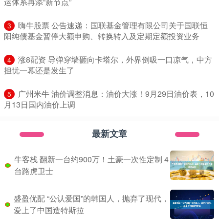
运体系再添“新节点”
​嗨牛股票 公告速递：国联基金管理有限公司关于国联恒
3
阳纯债基金暂停大额申购、转换转入及定期定额投资业务
​涨8配资 导弹穿墙砸向卡塔尔，外界倒吸一口凉气，中方
4
担忧一幕还是发生了
​广州米牛 油价调整消息：油价大涨！9月29日油价表，10
5
月13日国内油价上调
最新文章
牛客栈 翻新一台约900万！土豪一次性定制 4
台路虎卫士
盛盈优配 “公认爱国”的韩国人，抛弃了现代，
爱上了中国造特斯拉