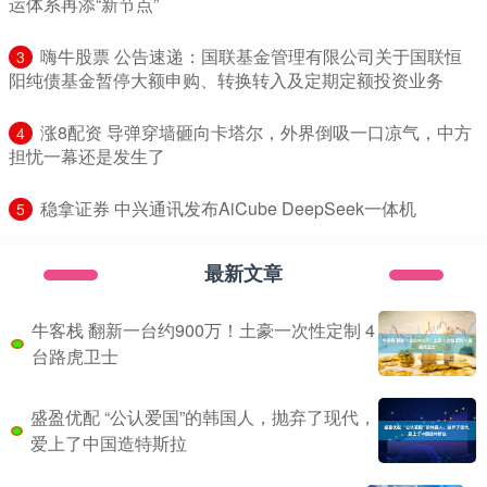
运体系再添“新节点”
​嗨牛股票 公告速递：国联基金管理有限公司关于国联恒
3
阳纯债基金暂停大额申购、转换转入及定期定额投资业务
​涨8配资 导弹穿墙砸向卡塔尔，外界倒吸一口凉气，中方
4
担忧一幕还是发生了
​稳拿证券 中兴通讯发布AiCube DeepSeek一体机
5
最新文章
牛客栈 翻新一台约900万！土豪一次性定制 4
台路虎卫士
盛盈优配 “公认爱国”的韩国人，抛弃了现代，
爱上了中国造特斯拉