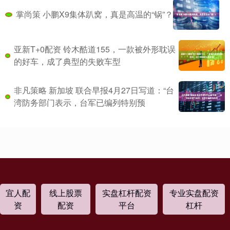
掌尚策 小鹏X9集体趴窝，真是高温的“锅”？
亚新T+0配资 铃木酷道155，一款被外形耽误
的好车，成了典型的失败车型
非凡策略 新加坡 联合早报4月27日写道：“台
湾防务部门表示，台军已编列特别预
宜人配
线上股票
实盘杠杆配资
专业实盘配资
资
配资
平台
杠杆