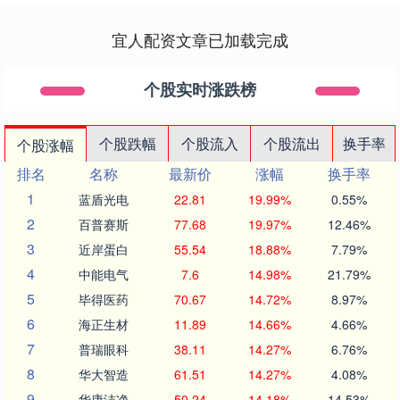
宜人配资文章已加载完成
个股实时涨跌榜
个股跌幅
个股流入
个股流出
换手率
个股涨幅
排名
名称
最新价
涨幅
换手率
1
蓝盾光电
22.81
19.99%
0.55%
2
百普赛斯
77.68
19.97%
12.46%
3
近岸蛋白
55.54
18.88%
7.79%
4
中能电气
7.6
14.98%
21.79%
5
毕得医药
70.67
14.72%
8.97%
6
海正生材
11.89
14.66%
4.66%
7
普瑞眼科
38.11
14.27%
6.76%
8
华大智造
61.51
14.27%
4.08%
9
华康洁净
50.24
14.18%
14.53%