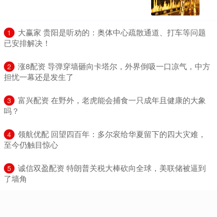
​大赢家 贵阳是听劝的：奥体中心疏散通道、打车等问题
1
已安排解决！
​涨8配资 导弹穿墙砸向卡塔尔，外界倒吸一口凉气，中方
2
担忧一幕还是发生了
​富兴配资 在野外，老虎能会捕食一只成年且健康的大象
3
吗？
​领航优配 回望四百年：多尔衮给华夏留下的四大灾难，
4
至今仍触目惊心
​诚信双盈配资 特朗普关税大棒砍向全球，美联储被逼到
5
了墙角