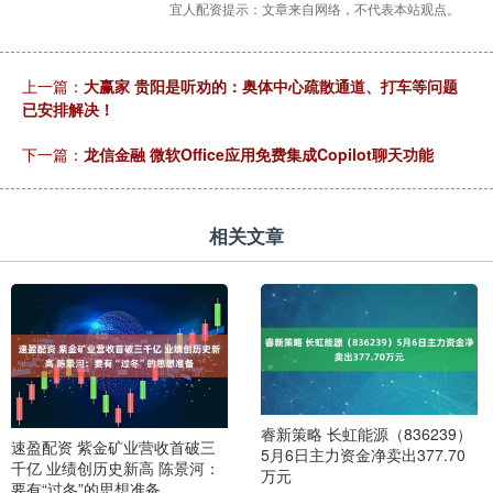
宜人配资提示：文章来自网络，不代表本站观点。
上一篇：
大赢家 贵阳是听劝的：奥体中心疏散通道、打车等问题
已安排解决！
下一篇：
龙信金融 微软Office应用免费集成Copilot聊天功能
相关文章
睿新策略 长虹能源（836239）
速盈配资 紫金矿业营收首破三
5月6日主力资金净卖出377.70
千亿 业绩创历史新高 陈景河：
万元
要有“过冬”的思想准备