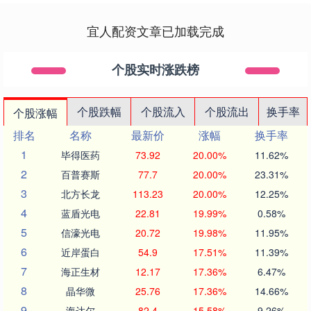
宜人配资文章已加载完成
个股实时涨跌榜
个股跌幅
个股流入
个股流出
换手率
个股涨幅
排名
名称
最新价
涨幅
换手率
1
毕得医药
73.92
20.00%
11.62%
2
百普赛斯
77.7
20.00%
23.31%
3
北方长龙
113.23
20.00%
12.25%
4
蓝盾光电
22.81
19.99%
0.58%
5
信濠光电
20.72
19.98%
11.95%
6
近岸蛋白
54.9
17.51%
11.39%
7
海正生材
12.17
17.36%
6.47%
8
晶华微
25.76
17.36%
14.66%
9
海达尔
82.4
15.58%
9.26%