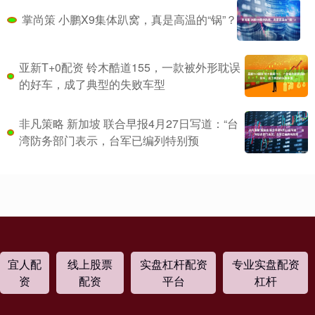
掌尚策 小鹏X9集体趴窝，真是高温的“锅”？
亚新T+0配资 铃木酷道155，一款被外形耽误
的好车，成了典型的失败车型
非凡策略 新加坡 联合早报4月27日写道：“台
湾防务部门表示，台军已编列特别预
宜人配
线上股票
实盘杠杆配资
专业实盘配资
资
配资
平台
杠杆