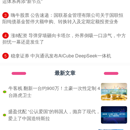
运体系再添“新节点”
​嗨牛股票 公告速递：国联基金管理有限公司关于国联恒
3
阳纯债基金暂停大额申购、转换转入及定期定额投资业务
​涨8配资 导弹穿墙砸向卡塔尔，外界倒吸一口凉气，中方
4
担忧一幕还是发生了
​稳拿证券 中兴通讯发布AiCube DeepSeek一体机
5
最新文章
牛客栈 翻新一台约900万！土豪一次性定制 4
台路虎卫士
盛盈优配 “公认爱国”的韩国人，抛弃了现代，
爱上了中国造特斯拉