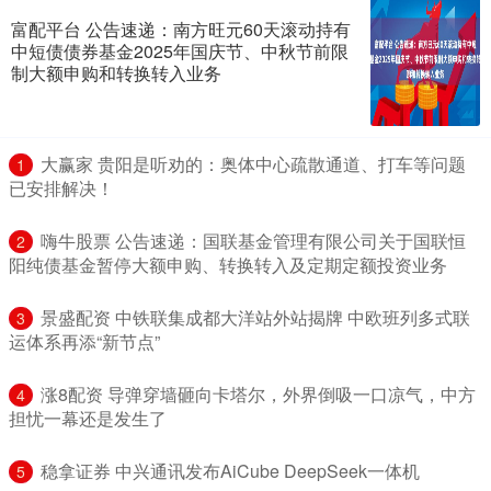
富配平台 公告速递：南方旺元60天滚动持有
中短债债券基金2025年国庆节、中秋节前限
制大额申购和转换转入业务
​大赢家 贵阳是听劝的：奥体中心疏散通道、打车等问题
1
已安排解决！
​嗨牛股票 公告速递：国联基金管理有限公司关于国联恒
2
阳纯债基金暂停大额申购、转换转入及定期定额投资业务
​景盛配资 中铁联集成都大洋站外站揭牌 中欧班列多式联
3
运体系再添“新节点”
​涨8配资 导弹穿墙砸向卡塔尔，外界倒吸一口凉气，中方
4
担忧一幕还是发生了
​稳拿证券 中兴通讯发布AiCube DeepSeek一体机
5