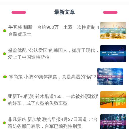
最新文章
牛客栈 翻新一台约900万！土豪一次性定制 4
台路虎卫士
盛盈优配 “公认爱国”的韩国人，抛弃了现代，
爱上了中国造特斯拉
掌尚策 小鹏X9集体趴窝，真是高温的“锅”？
亚新T+0配资 铃木酷道155，一款被外形耽误
的好车，成了典型的失败车型
非凡策略 新加坡 联合早报4月27日写道：“台
湾防务部门表示，台军已编列特别预