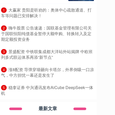
​大赢家 贵阳是听劝的：奥体中心疏散通道、打
1
车等问题已安排解决！
​嗨牛股票 公告速递：国联基金管理有限公司关
2
于国联恒阳纯债基金暂停大额申购、转换转入及定
期定额投资业务
​景盛配资 中铁联集成都大洋站外站揭牌 中欧班
3
列多式联运体系再添“新节点”
​涨8配资 导弹穿墙砸向卡塔尔，外界倒吸一口凉
4
气，中方担忧一幕还是发生了
​稳拿证券 中兴通讯发布AiCube DeepSeek一体
5
机
最新文章