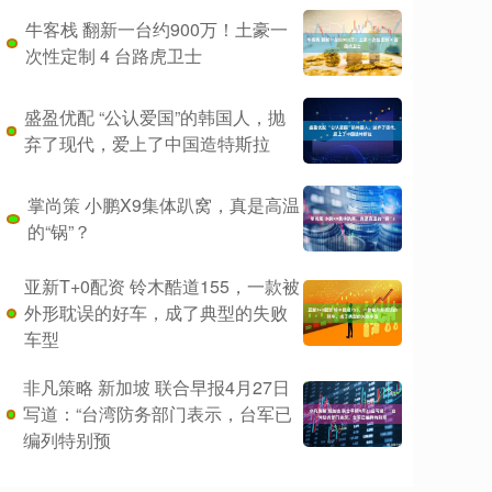
牛客栈 翻新一台约900万！土豪一
次性定制 4 台路虎卫士
盛盈优配 “公认爱国”的韩国人，抛
弃了现代，爱上了中国造特斯拉
掌尚策 小鹏X9集体趴窝，真是高温
的“锅”？
亚新T+0配资 铃木酷道155，一款被
外形耽误的好车，成了典型的失败
车型
非凡策略 新加坡 联合早报4月27日
写道：“台湾防务部门表示，台军已
编列特别预