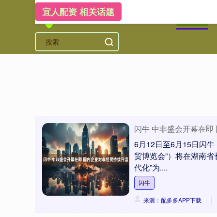
宜人配资 相关话题
首页
宜
闪牛 中非盛会开幕在即
6月12日至6月15日
贸博览会”）将在湖南省
代化”为....
闪牛
来源：配多多APP下载