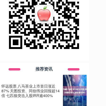
推荐资讯
怀远股票 八马茶业上市首日涨近
87% 天图投资、同创伟业回报超14
倍 七匹狼突击入股IRR逾400%