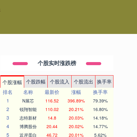
杆
个股实时涨跌榜
个股跌幅
个股流入
个股流出
换手率
个股涨幅
排名
名称
最新价
涨幅
换手率
1
N展芯
116.52
396.89%
79.39%
2
锐翔智能
110.02
20.21%
16.80%
3
志特新材
14.8
20.03%
14.18%
4
博腾股份
20.44
20.02%
14.77%
5
近岸蛋白
46.72
20.01%
5.62%