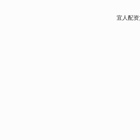
宜人配资
深证成指
14311.01
9.68
1.02%
200.89