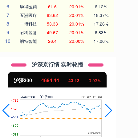
6
毕得医药
61.6
20.01%
6.12%
7
五洲医疗
83.62
20.01%
18.37%
8
一博科技
53.33
20.01%
17.26%
9
耐科装备
49.67
20.01%
6.83%
10
朗特智能
26.4
20.00%
17.06%
沪深京行情 实时轮播
北证50
1134.24
创
11.37
1.01%