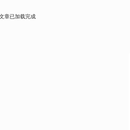
文章已加载完成
沪深300
4694.44
1.42%
43.13
0.93%