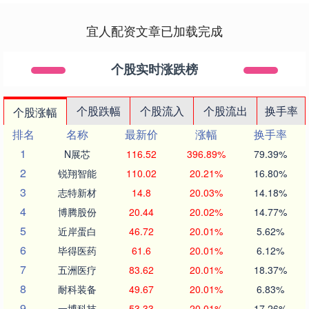
宜人配资文章已加载完成
个股实时涨跌榜
个股跌幅
个股流入
个股流出
换手率
个股涨幅
排名
名称
最新价
涨幅
换手率
1
N展芯
116.52
396.89%
79.39%
2
锐翔智能
110.02
20.21%
16.80%
3
志特新材
14.8
20.03%
14.18%
4
博腾股份
20.44
20.02%
14.77%
5
近岸蛋白
46.72
20.01%
5.62%
6
毕得医药
61.6
20.01%
6.12%
7
五洲医疗
83.62
20.01%
18.37%
8
耐科装备
49.67
20.01%
6.83%
9
一博科技
53.33
20.01%
17.26%