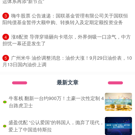
运体系再添“新节点”
​嗨牛股票 公告速递：国联基金管理有限公司关于国联恒
3
阳纯债基金暂停大额申购、转换转入及定期定额投资业务
​涨8配资 导弹穿墙砸向卡塔尔，外界倒吸一口凉气，中方
4
担忧一幕还是发生了
​广州米牛 油价调整消息：油价大涨！9月29日油价表，10
5
月13日国内油价上调
最新文章
牛客栈 翻新一台约900万！土豪一次性定制 4
台路虎卫士
盛盈优配 “公认爱国”的韩国人，抛弃了现代，
爱上了中国造特斯拉