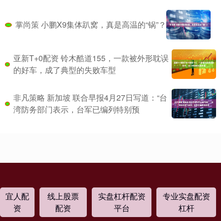
掌尚策 小鹏X9集体趴窝，真是高温的“锅”？
亚新T+0配资 铃木酷道155，一款被外形耽误
的好车，成了典型的失败车型
非凡策略 新加坡 联合早报4月27日写道：“台
湾防务部门表示，台军已编列特别预
宜人配
线上股票
实盘杠杆配资
专业实盘配资
资
配资
平台
杠杆