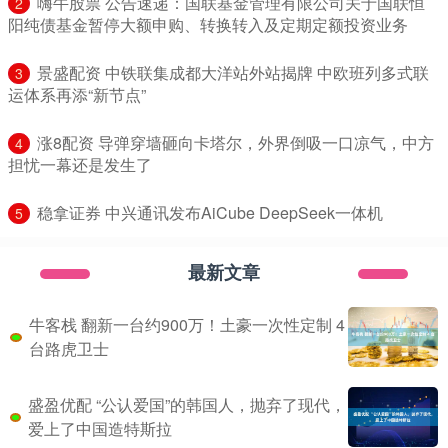
​嗨牛股票 公告速递：国联基金管理有限公司关于国联恒
2
阳纯债基金暂停大额申购、转换转入及定期定额投资业务
​景盛配资 中铁联集成都大洋站外站揭牌 中欧班列多式联
3
运体系再添“新节点”
​涨8配资 导弹穿墙砸向卡塔尔，外界倒吸一口凉气，中方
4
担忧一幕还是发生了
​稳拿证券 中兴通讯发布AiCube DeepSeek一体机
5
最新文章
牛客栈 翻新一台约900万！土豪一次性定制 4
台路虎卫士
盛盈优配 “公认爱国”的韩国人，抛弃了现代，
爱上了中国造特斯拉