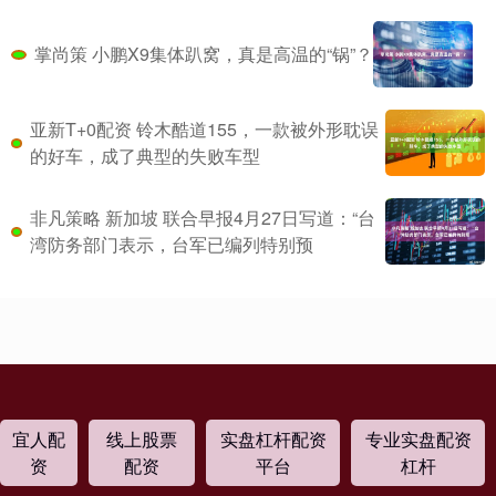
掌尚策 小鹏X9集体趴窝，真是高温的“锅”？
亚新T+0配资 铃木酷道155，一款被外形耽误
的好车，成了典型的失败车型
非凡策略 新加坡 联合早报4月27日写道：“台
湾防务部门表示，台军已编列特别预
宜人配
线上股票
实盘杠杆配资
专业实盘配资
资
配资
平台
杠杆